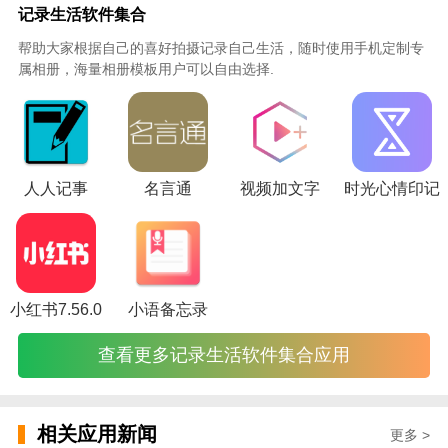
些珍贵稀缺的资源也可以搜索出来
记录生活软件集合
4.一站式观影服务，全面支持搜索、点播、直播
帮助大家根据自己的喜好拍摄记录自己生活，随时使用手机定制专
5.强大的格式支持和收码功能，轻松支持各种音
视频
属相册，海量相册模板用户可以自由选择.
格式
人人记事
名言通
视频加文字
时光心情印记
小红书7.56.0
小语备忘录
查看更多记录生活软件集合应用
相关应用新闻
更多 >