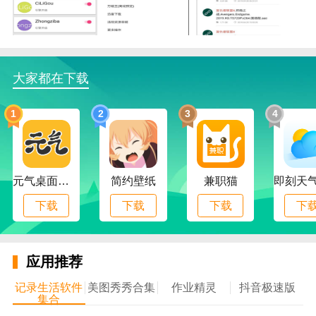
6.解锁无限积分
软件特点
1.纯播放，纯观影体验，网页播放，弹窗播放，自由
设置
大家都在下载
2.深度搜索APP具有灵活的点播功能，随时观看，时
间自如掌控
1
2
3
4
3.搜索功能极其强大，可以搜索全网资源，特别是珍
爱资源，可以轻松搜索到
4.享受一站式观影体验。找电影，搜热剧，看直播，
用电影搜索就行
元气桌面下载
简约壁纸
兼职猫
5.具有超强的多格式支持和解码能力，全面支持当前
下载
下载
下载
下
流行的所有视音频格式
软件优势
1.超棒的观影体验，支持网页播放、弹窗播放、播放
应用推荐
设置
记录生活软件
美图秀秀合集
作业精灵
抖音极速版
2.深度搜索APP灵活点播，时间自由
集合
3.极其强大的搜索功能，可以随意搜索全网资源，一