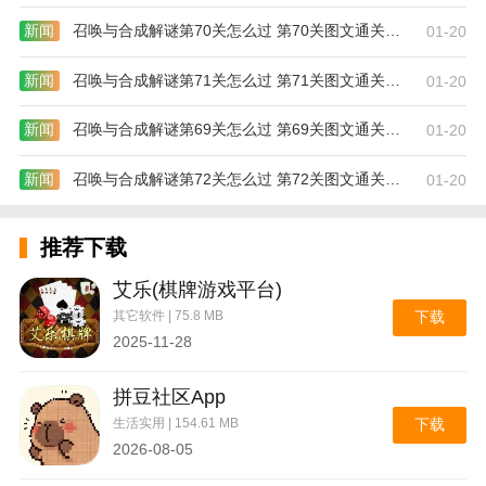
3，福利折扣，优惠多多，软件内部拥有丰富的各种优
新闻
召唤与合成解谜第70关怎么过 第70关图文通关攻略
惠活动，用户可以选择参加拼团模式也可以参加优惠砍
01-20
价以及折扣劵和抽奖等等，让购物更优惠。
新闻
召唤与合成解谜第71关怎么过 第71关图文通关攻略
01-20
软件内容
【首页】有应季的单品，姐妹装潮搭，出行穿搭，为你
新闻
召唤与合成解谜第69关怎么过 第69关图文通关攻略
01-20
解决了“出门应该怎么穿“的小难题，给你最超值的限量
单品，手机购买更方便实惠。
新闻
召唤与合成解谜第72关怎么过 第72关图文通关攻略
01-20
【推荐】热门话题商品推荐，流行趋势，潮流搭配，美
妆教程，生活实用小技巧，实时明星穿搭指南，感兴趣
推荐下载
的统统在热门推荐。
【分类】可以按分类搜索裙装、上衣、外套、裤子、鞋
艾乐(棋牌游戏平台)
类、包包、配饰、美妆、男士等商品。
其它软件 | 75.8 MB
下载
这里提供的商品类型丰富多种，小伙伴们可以轻松选购
2025-11-28
自己喜欢的商品，而且价格都是非常的优惠。
客户们在这儿能够依据不一样的归类来寻找要想的产
拼豆社区App
品，迅速精准定位产品，让买东西更轻轻松松。
生活实用 | 154.61 MB
下载
小编点评
2026-08-05
南北爱买网app是一款非常好用的购物省钱软件，海量