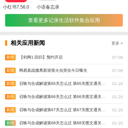
3，同时平台还有着非常独特的活动模式来进行所有商
小红书7.56.0
小语备忘录
品的销售，包括各式各样的砍价模式以及对应的优惠券
还有拼团等等，让用户的购物过程更加轻松。
查看更多记录生活软件集合应用
软件亮点
1、让大家在手机上也可以领取各种各样的大额优惠
券，还有购物红包可以领取;
相关应用新闻
更多 >
2、喜欢购物的朋友们也能在这里跟好友一起拼团购
物，超多商品折扣也很多;
新闻
【剑网1:回归】预约开启
07-08
3、在这里购物越多，也能赚取更多的商品返利奖金，
还能推广商品赚取收益。
新闻
网易真战撤离新游萤火虫突击今日曝光
07-08
使用说明
新闻
召唤与合成解谜第65关怎么过 第65关图文通关攻略
01-20
1，海量商品，种类丰富，软件中拥有非常多样化的商
品类型，为所有用户提供了非常专业的商品内容，包括
新闻
召唤与合成解谜第66关怎么过 第66关图文通关攻略
01-20
ID按数字数码以及
生活
家居等等，满足不同的需求。
2，专属渠道，物流配送，用户购买的所有商品都会依
新闻
召唤与合成解谜第67关怎么过 第67关图文通关攻略
01-20
托于平台专属的运输渠道来进行商品的配送，完善的渠
道让商品物流运输更加高速，飞速送达到用户手上。
新闻
召唤与合成解谜第68关怎么过 第68关图文通关攻略
01-20