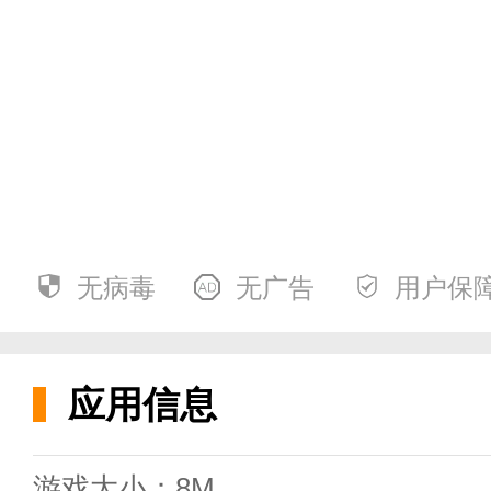
免费小说听力百科app的应用功能
无病毒
无广告
用户保
1、免费阅读，用户可以在这里阅
应用信息
2.分类很全，软件里的类型也很
游戏大小：8M