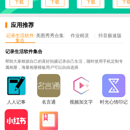
下载
下载
下载
下
界面的设计非常的简洁，可以给用户一个良好的使
用体验；
可以在平台上创建一个专属的书架，在线进行阅读
应用推荐
喜欢的小说；
记录生活软件
美图秀秀合集
作业精灵
抖音极速版
使用说明
集合
1、打开软件进入到登录页面，登录账号后就能够
记录生活软件集合
使用该应用
帮助大家根据自己的喜好拍摄记录自己生活，随时使用手机定制专
2、登录后进入到首页页面中，在页面中可以看到
属相册，海量相册模板用户可以自由选择.
大量的优质小说
3、点击进入到推荐页面，可以在这里查看到系统
推荐的小说
4、进入到书架页面中，用户能够在平台上阅读书
人人记事
名言通
视频加文字
时光心情印记
架中的小说
5、点击到我的页面，在这里可以实时查看下载的
小说内容