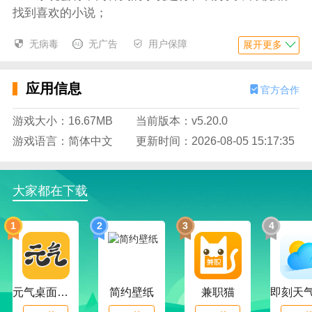
找到喜欢的小说；
每一次阅读系统都会将用户的阅读历史进行记录，
无病毒
无广告
用户保障
展开更多
方便再次查看；
系统会将大量优质小说进行在线推荐，供用户在线
应用信息
官方合作
查看；
游戏大小：16.67MB
当前版本：v5.20.0
应用特色
游戏语言：简体中文
更新时间：2026-08-05 15:17:35
应用中拥有大量的优质小说，可以尽情在平台上阅
读小说；
各种不同种类的小说应有尽有，用户能够轻松轻松
大家都在下载
找到喜欢的小说；
1
2
3
4
应用的操作非常的简单，新手用户能够快速上手使
用此应用；
小说的字体整洁有序，页面规整，用户能够清楚的
元气桌面下载
简约壁纸
兼职猫
看到小说内容；