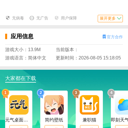
无病毒
无广告
用户保障
展开更多
西瓜搜书的应用功能；
应用信息
1.资源聚合。该应用程序综合聚合了各种资源，提高了
官方合作
资源使用效率。
游戏大小：13.9M
当前版本：
2.分类管理。根据不同的分类，这里将对各类资源和服
游戏语言：简体中文
更新时间：2026-08-05 15:18:05
务进行全面的分类和管理。
大家都在下载
3.一键搜索，支持用户一键搜索各种小说，节省大量小
说阅读时间。
1
2
3
4
4.更新提醒，也为用户提供正在阅读的小说智能更新提
醒服务。
元气桌面下载
简约壁纸
兼职猫
5.高分作品，各类高分作品将通过高分栏目在这里全面