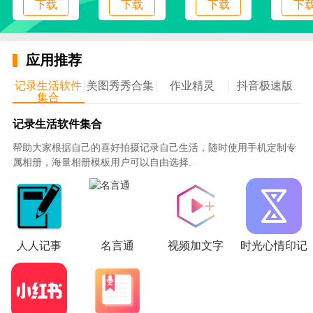
推广。
下载
下载
下载
下
西瓜检索书的应用特点:
应用推荐
1.阅读主题，可以在这里更自由的选择阅读主题，这样
记录生活软件
美图秀秀合集
作业精灵
抖音极速版
阅读进度会更顺畅。
集合
记录生活软件集合
2.书单查看，通过方便查看各种书单等。，各种高质量
的作品都能轻松掌握。
帮助大家根据自己的喜好拍摄记录自己生活，随时使用手机定制专
属相册，海量相册模板用户可以自由选择.
3.阅读记录和每篇小说阅读的实际情况将在应用程序中
进行跟踪和管理。
4.免费服务，所有新颖的资源服务等。，将在应用程序
人人记事
名言通
视频加文字
时光心情印记
中免费提供。