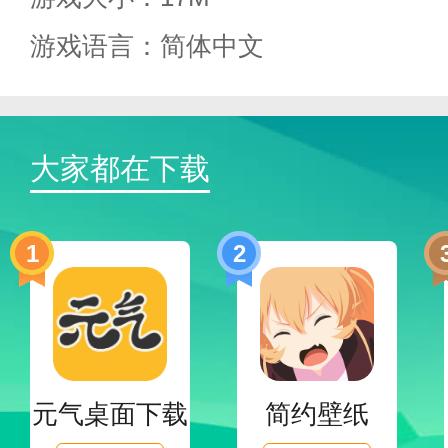
免费阅读小说app的应用功能；
游戏语言：简体中文
1.精选推荐，专业小说管理推荐
大家都在下载
2.新书将被放在书架上。新书区
1
2
3.更新提醒，实现与小说作者云
4.定制阅读。阅读模式可以自定
元气桌面下载
简约壁纸