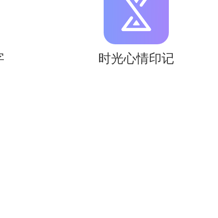
字
时光心情印记
费阅读。
有沉浸感。