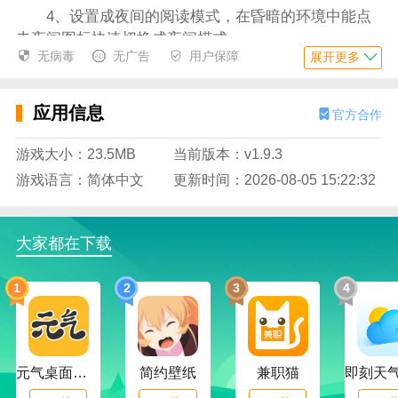
4、设置成夜间的阅读模式，在昏暗的环境中能点
击夜间图标快速切换成夜间模式；
无病毒
无广告
用户保障
展开更多
5、设置字体大小，通过字体设置功能将展示的字
体大小设置成自己喜欢的效果；
应用信息
官方合作
6、缓存管理，点击缓存管理就能进入缓存页面管
理其中正在缓存或已经缓存完成的小说；
游戏大小：23.5MB
当前版本：v1.9.3
游戏语言：简体中文
更新时间：2026-08-05 15:22:32
应用特色
1、实时的缓存进度条，在缓存管理中能看到缓存
小说实时的进入条以及数据；
大家都在下载
2、提供丰富的阅读背景演示，阅读背景设置栏中
展示了非常精美的多种背景样式；
1
2
3
4
3、方便快捷的多种小说阅读调整工具，有字体、
背景、进度调整等多种工具；
元气桌面下载
简约壁纸
兼职猫
4、拥有多种喜欢的标签选择栏，里面设置了玄
幻、古代言情以及都市生活等标签；