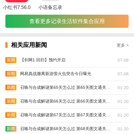
荐小说或点击喜欢的标签筛选
小红书7.56.0
小语备忘录
更新日志
查看更多记录生活软件集合应用
【v1.9.2版本更新】
1、增加收录书籍。
相关应用新闻
更多 >
2、修复bug。
欢迎加入读者【交流圈】
新闻
【剑网1:回归】预约开启
07-08
QQ群：668637864
新闻
网易真战撤离新游萤火虫突击今日曝光
07-08
新闻
召唤与合成解谜第65关怎么过 第65关图文通关攻略
01-20
新闻
召唤与合成解谜第66关怎么过 第66关图文通关攻略
01-20
新闻
召唤与合成解谜第67关怎么过 第67关图文通关攻略
01-20
新闻
召唤与合成解谜第68关怎么过 第68关图文通关攻略
01-20