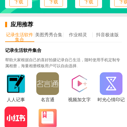
下载
下载
下载
下
5、精准的推荐书籍，设置了为您推荐专区并在该
专区中为你精准推荐了相应的书籍资源；
应用推荐
6、设置丰富的书籍检索导航专区，其中包括完
结、推荐、都市艳遇以及书写青春等多种专区和窗口；
记录生活软件
美图秀秀合集
作业精灵
抖音极速版
集合
使用说明
记录生活软件集合
1、快速点击该软件并等待跳转，观察页面中展示
帮助大家根据自己的喜好拍摄记录自己生活，随时使用手机定制专
的内容
属相册，海量相册模板用户可以自由选择.
2、进入书城查看女生频道栏中的必读窗口，选择
一个窗口打开
3、查看里面的书籍内容，点击打开一本小说查看
详情并开始阅读
人人记事
名言通
视频加文字
时光心情印记
4、打开背景切换栏并查看样式，选择一种样式点
击即可成功切换
5、退出阅读界面返回书城，进入推荐专区查看推