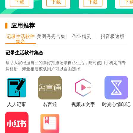
下载
下载
下载
下
应用推荐
抢先阅读极速版应用的功能:
记录生活软件
美图秀秀合集
作业精灵
抖音极速版
集合
1、小说分类，所有的小说都会按照不同的风格进行分
类，而且你可以很容易的找到你喜欢看的小说。
记录生活软件集合
帮助大家根据自己的喜好拍摄记录自己生活，随时使用手机定制专
2.搜索小说。你可以搜索任何你喜欢的小说，你可以很
属相册，海量相册模板用户可以自由选择.
快找到它们。
3.小说推荐:每天，根据你读过的内容，我们为你推荐热
门小说。
人人记事
名言通
视频加文字
时光心情印记
4.小说排名。每天都会提供各种排名。你很容易找到你
喜欢的流行小说。