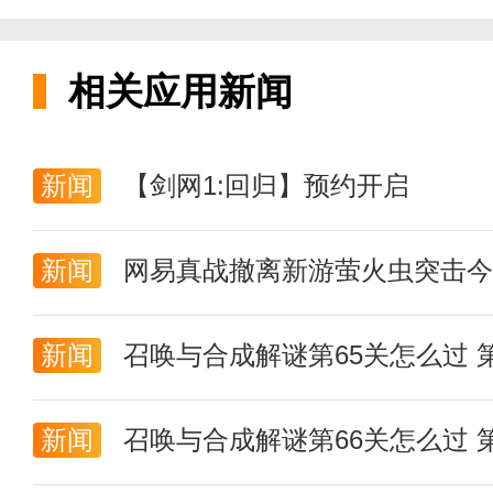
相关应用新闻
新闻
【剑网1:回归】预约开启
新闻
网易真战撤离新游萤火虫突击今
核桃返利是核桃的购物申请，可
新闻
召唤与合成解谜第65关怎么过 
用户可以选择不同的产品，参与
新闻
召唤与合成解谜第66关怎么过 
扣金额。平台引导供应链源头，