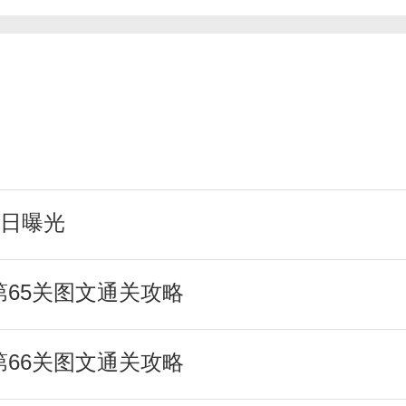
日曝光
以抵扣，也可以购买。
第65关图文通关攻略
活动，获得超值优惠券，享受购物优
第66关图文通关攻略
通过降低价格初始化让用户自由消费