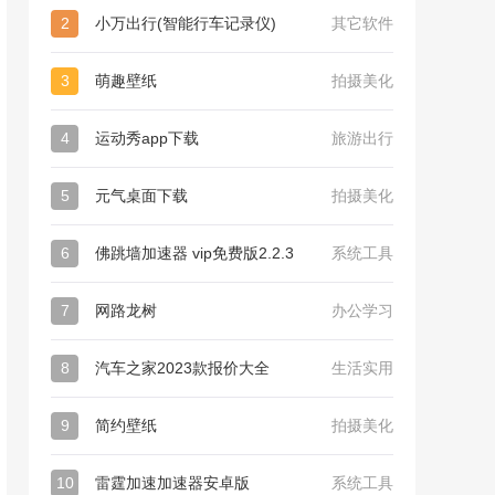
2
小万出行(智能行车记录仪)
其它软件
3
萌趣壁纸
拍摄美化
4
运动秀app下载
旅游出行
5
元气桌面下载
拍摄美化
6
佛跳墙加速器 vip免费版2.2.3
系统工具
7
网路龙树
办公学习
8
汽车之家2023款报价大全
生活实用
9
简约壁纸
拍摄美化
10
雷霆加速加速器安卓版
系统工具