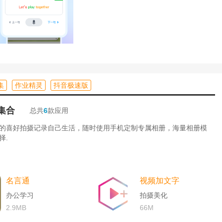
、背词全屏沉浸学手机平板数据互通，学习更高效立即更新体验大
集
作业精灵
抖音极速版
集合
总共
6
款应用
的喜好拍摄记录自己生活，随时使用手机定制专属相册，海量相册模
择.
名言通
视频加文字
办公学习
拍摄美化
2.9MB
66M