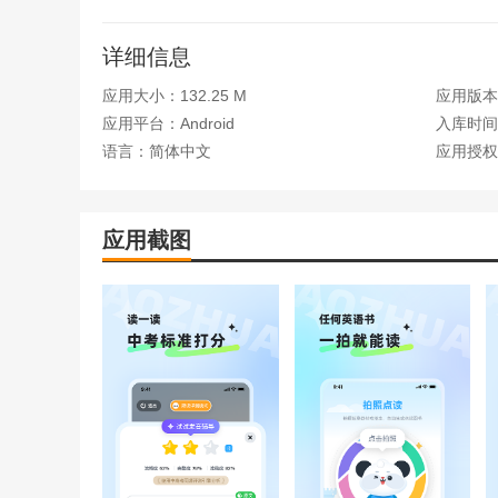
1、情景对话模拟：
在超市、学校、家庭等真实场景中进行角色对话练习
详细信息
2、绘本阅读与配音：
应用大小：132.25 M
应用版本：v
应用平台：Android
入库时间：2
提供丰富的英语绘本图书资源，孩子可以为动画视频
语言：简体中文
应用授权
3、个性化学习路径：
根据每个孩子的学习特点智能调整教学内容，识别薄
应用截图
4、家长端管理功能：
支持家长远程查看学习报告，包括练习时长、发音进
5、离线学习模式：
无需担心网络问题，随时随地都能学习，满足孩子在
更新日志
v1.9.5.1170版本