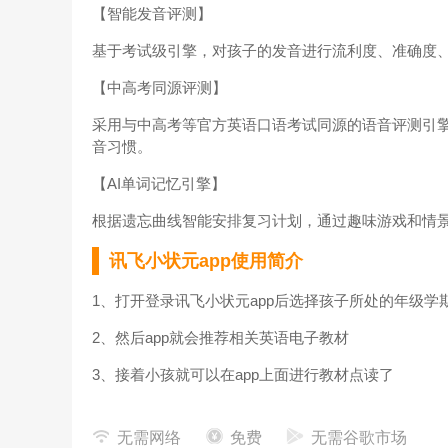
【智能发音评测】
基于考试级引擎，对孩子的发音进行流利度、准确度
【中高考同源评测】
采用与中高考等官方英语口语考试同源的语音评测引
音习惯。
【AI单词记忆引擎】
根据遗忘曲线智能安排复习计划，通过趣味游戏和情
讯飞小状元app使用简介
1、打开登录讯飞小状元app后选择孩子所处的年级学
2、然后app就会推荐相关英语电子教材
3、接着小孩就可以在app上面进行教材点读了
应用亮点
无需网络
免费
无需谷歌市场