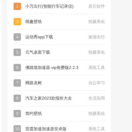
2
小万出行(智能行车记录仪)
其它软件
3
萌趣壁纸
拍摄美化
4
运动秀app下载
旅游出行
5
元气桌面下载
拍摄美化
6
佛跳墙加速器 vip免费版2.2.3
系统工具
7
网路龙树
办公学习
8
汽车之家2023款报价大全
生活实用
9
简约壁纸
拍摄美化
10
雷霆加速加速器安卓版
系统工具