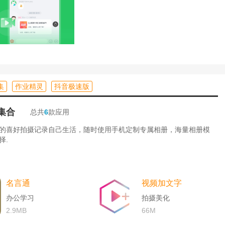
集
作业精灵
抖音极速版
集合
总共
6
款应用
的喜好拍摄记录自己生活，随时使用手机定制专属相册，海量相册模
择.
名言通
视频加文字
办公学习
拍摄美化
2.9MB
66M