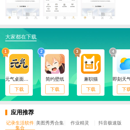
大家都在下载
1
2
3
4
元气桌面下载
简约壁纸
兼职猫
下载
下载
下载
下
应用推荐
记录生活软件
美图秀秀合集
作业精灵
抖音极速版
集合