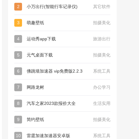
2
小万出行(智能行车记录仪)
其它软件
3
萌趣壁纸
拍摄美化
4
运动秀app下载
旅游出行
5
元气桌面下载
拍摄美化
6
佛跳墙加速器 vip免费版2.2.3
系统工具
7
网路龙树
办公学习
8
汽车之家2023款报价大全
生活实用
9
简约壁纸
拍摄美化
10
雷霆加速加速器安卓版
系统工具