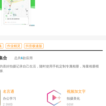
集
作业精灵
抖音极速版
集合
总共
6
款应用
的喜好拍摄记录自己生活，随时使用手机定制专属相册，海量相册模
择.
名言通
视频加文字
办公学习
拍摄美化
2.9MB
66M