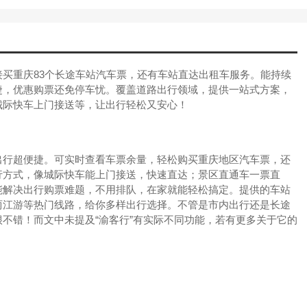
买重庆83个长途车站汽车票，还有车站直达出租车服务。能持续
捷，优惠购票还免停车忧。覆盖道路出行领域，提供一站式方案，
城际快车上门接送等，让出行轻松又安心！
出行超便捷。可实时查看车票余量，轻松购买重庆地区汽车票，还
行方式，像城际快车能上门接送，快速直达；景区直通车一票直
能解决出行购票难题，不用排队，在家就能轻松搞定。提供的车站
两江游等热门线路，给你多样出行选择。不管是市内出行还是长途
不错！而文中未提及“渝客行”有实际不同功能，若有更多关于它的