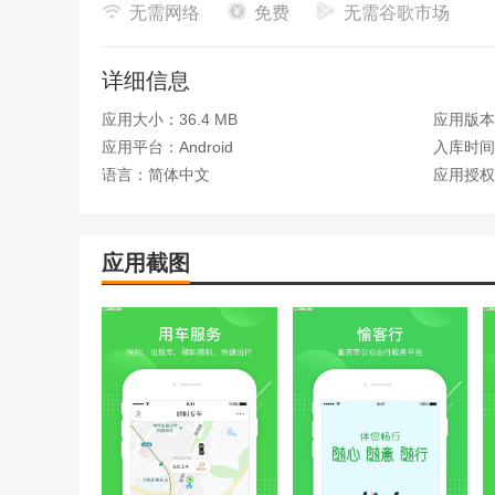
无需网络
免费
无需谷歌市场
1. 购票：首页点击“购票”，输入出发地、目的地、
付。最多买5张票，支持添加多个乘客信息。
详细信息
2. 退票：点击底端菜单栏“订单”，进入订单管理界
公路客运售票网能查到的线路班次。
应用大小：36.4 MB
应用版本：
应用平台：Android
入库时间：2
3. 添加常用联系人：点击下方菜单栏“我的”界面中的
语言：简体中文
应用授权
钮，按要求填好信息后保存。
4. 取票：购票成功后，凭身份证件在自助取票机取
前预留时间，平时提前30分钟，节假日高峰提前1小
应用截图
5. 乘车：城际商务快客乘车时，购票填正确手机号
下单后咨询“我的订单”里的客服电话。
愉客行汽车票
愉客行汽车票能满足你便捷购买车票的需求。它可以
终端取票乘车，彻底告别排队烦恼，出门轻松不打挤
票，还可预订获取电子车票，方便快捷。比如你计划
票。而且它覆盖重庆地区众多车站，实现二级以上车
让你的旅程从一开始就顺畅无忧，省心又省力，是你