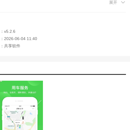
展开
日期后查询，选定班次，添加乘车人，有券可用则选，提交订单并支
面，选择要退的订单即可操作。仅限本手机号买的票，范围是重庆市
v5.2.6
026-06-04 11:40
“常用联系人”，在显示的联系人列表里，点击“添加常用联系人”按
：共享软件
票；无自助取票机时，将取票信息给售票窗口或服务台工作人员。提
时。部分车站可扫描电子票直接上车，建议下载客户端获取电子票。
，司机开车前两小时主动联系，确保通讯畅通，否则漏乘自负。也可
实时查看车票余量，让你清楚知晓何时有票可买。购票后能在自助
。不管是长途还是短途出行，你都能在这轻松搜索并购买所需汽车
周末出游，只需在愉客行上简单操作，就能快速买到合适车次的车
站全覆盖。有了愉客行汽车票，你的出行购票变得如此简单高效，
出行购票的贴心好帮手。